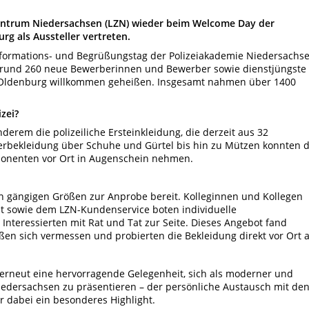
Zentrum Niedersachsen (LZN) wieder beim Welcome Day der
g als Aussteller vertreten.
Informations- und Begrüßungstag der Polizeiakademie Niedersachse
 rund 260 neue Bewerberinnen und Bewerber sowie dienstjüngste
n Oldenburg willkommen geheißen. Insgesamt nahmen über 1400
zei?
derem die polizeiliche Ersteinkleidung, die derzeit aus 32
rbekleidung über Schuhe und Gürtel bis hin zu Mützen konnten d
onenten vor Ort in Augenschein nehmen.
n gängigen Größen zur Anprobe bereit. Kolleginnen und Kollegen
t sowie dem LZN-Kundenservice boten individuelle
teressierten mit Rat und Tat zur Seite. Dieses Angebot fand
ßen sich vermessen und probierten die Bekleidung direkt vor Ort 
erneut eine hervorragende Gelegenheit, sich als moderner und
 Niedersachsen zu präsentieren – der persönliche Austausch mit de
dabei ein besonderes Highlight.