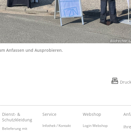
Bildrechte
:
L
zum Anfassen und Ausprobieren.
Druc
Dienst- &
Service
Webshop
Anf
Schutzkleidung
Infothek / Kontakt
Login Webshop
Ihr
Belieferung mit